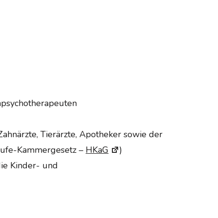
npsychotherapeuten
Zahnärzte, Tierärzte, Apotheker sowie der
erufe-Kammergesetz –
HKaG
)
ie Kinder- und