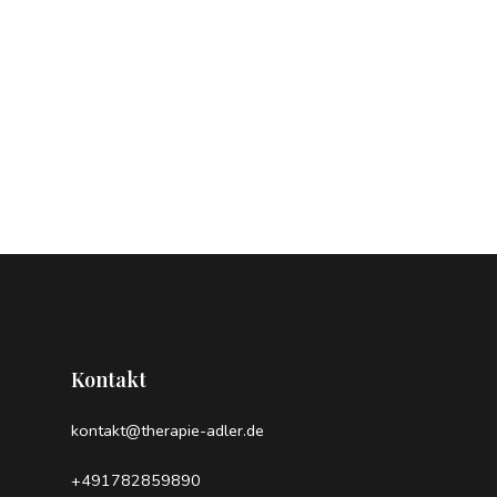
Kontakt
kontakt@therapie-adler.de
+491782859890