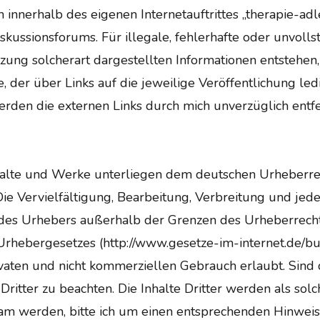
 innerhalb des eigenen Internetauftrittes „therapie-ad
skussionsforums. Für illegale, fehlerhafte oder unvoll
ung solcherart dargestellten Informationen entstehen, h
 der über Links auf die jeweilige Veröffentlichung ledi
den die externen Links durch mich unverzüglich entfe
nhalte und Werke unterliegen dem deutschen Urheberre
Die Vervielfältigung, Bearbeitung, Verbreitung und jed
t des Urhebers außerhalb der Grenzen des Urheberrecht
Urhebergesetzes (http://www.gesetze-im-internet.de/b
ivaten und nicht kommerziellen Gebrauch erlaubt. Sind 
Dritter zu beachten. Die Inhalte Dritter werden als sol
am werden, bitte ich um einen entsprechenden Hinwei